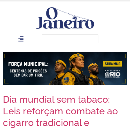
Dia mundial sem tabaco:
Leis reforçam combate ao
cigarro tradicional e