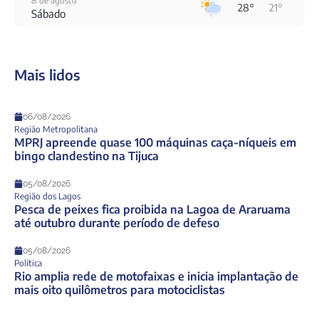
8 de agosto
28°
21°
Sábado
9 de agosto
31°
23°
Domingo
Mais lidos
10 de agosto
22°
20°
Segunda-Feira
06/08/2026
11 de agosto
20°
18°
Região Metropolitana
Terça-Feira
MPRJ apreende quase 100 máquinas caça-níqueis em
bingo clandestino na Tijuca
12 de agosto
22°
17°
Quarta-Feira
05/08/2026
Região dos Lagos
Pesca de peixes fica proibida na Lagoa de Araruama
até outubro durante período de defeso
05/08/2026
Política
Rio amplia rede de motofaixas e inicia implantação de
mais oito quilômetros para motociclistas