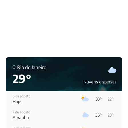
Rio de Janeiro
29°
Nuvens dispersas
6 de agosto
33°
22°
Hoje
7 de agosto
36°
23°
Amanhã