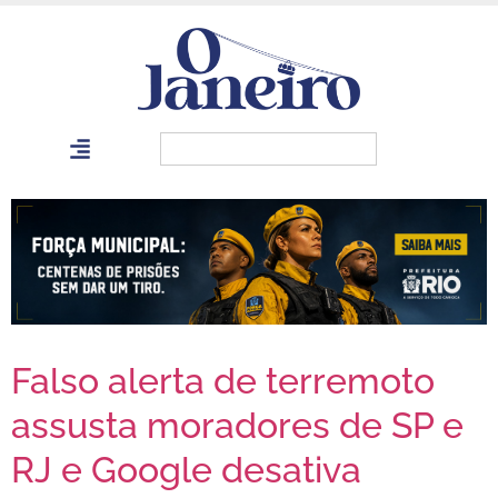
Falso alerta de terremoto
assusta moradores de SP e
RJ e Google desativa