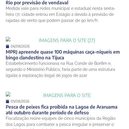
Rio por previsão de vendaval
15 de agosto
Medida vale para redes municipal e estadual nesta sexta-
25°
21°
Sábado
feira (7); cidade entrou em Estágio 2 devido à previsão de
rajadas de vento que podem passar de 90 km/h
06/08/2026
MPRJ apreende quase 100 máquinas caça-níqueis em
bingo clandestino na Tijuca
Estabelecimento funcionava na Rua Conde de Bonfim e,
segundo o Ministério Público, faria parte de uma estrutura
ligada à exploração ilegal de jogos de azar
05/08/2026
Pesca de peixes fica proibida na Lagoa de Araruama
até outubro durante período de defeso
Fiscalização reúne equipes de cinco municípios da Região
dos Lagos para combater a pesca irregular e preservar o