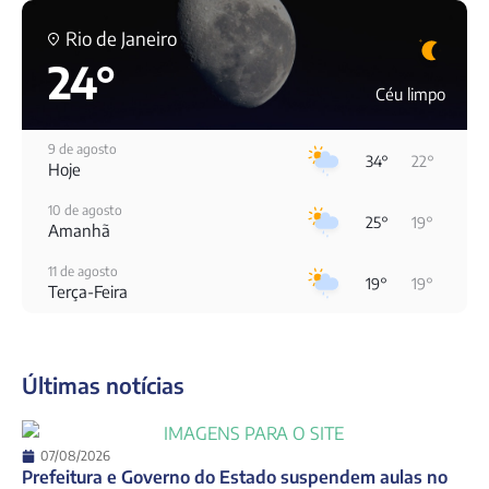
Rio de Janeiro
24°
Céu limpo
9 de agosto
34°
22°
Hoje
10 de agosto
25°
19°
Amanhã
11 de agosto
19°
19°
Terça-Feira
12 de agosto
23°
19°
Quarta-Feira
Últimas notícias
13 de agosto
28°
19°
Quinta-Feira
14 de agosto
07/08/2026
25°
20°
Sexta-Feira
Prefeitura e Governo do Estado suspendem aulas no