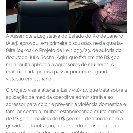
A Assembleia Legislativa do Estado do Rio de Janeiro
(Alerj) aprovou, em primeira discussão, nesta quarta-
feira (04/02), o Projeto de Lei 1.093/23, de autoria do
deputado Júlio Rocha (Agir), que fixa em até R$ 500
mil a multa aplicada a agressores de mulheres. A
matéria ainda precisa passar por uma segunda
votação em plenário.
O projeto visa a alterar a Lei 7.538/17, que trata sobre a
aplicação de medida coercitiva administrativa ao
agressor para coibir e prevenir a violência doméstica e
familiar contra a mulher, estabelecendo multa mínima
de R$ 500 e máxima de R$ 500 mil, de acordo com a
gravidade da infração, observando-se as despesas
com a utilização dos serviços públicos, os custos