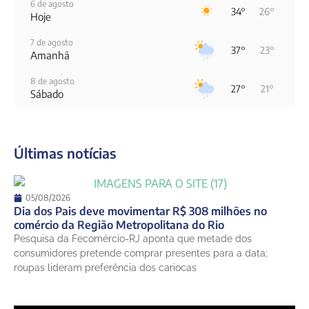
6 de agosto
34°
26°
Hoje
7 de agosto
37°
23°
Amanhã
8 de agosto
27°
21°
Sábado
9 de agosto
30°
24°
Domingo
Últimas notícias
10 de agosto
24°
21°
Segunda-Feira
11 de agosto
05/08/2026
20°
18°
Terça-Feira
Dia dos Pais deve movimentar R$ 308 milhões no
comércio da Região Metropolitana do Rio
12 de agosto
Pesquisa da Fecomércio-RJ aponta que metade dos
21°
18°
Quarta-Feira
consumidores pretende comprar presentes para a data;
roupas lideram preferência dos cariocas