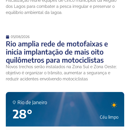
Fiscalização reúne equipes de cinco municípios da Região
dos Lagos para combater a pesca irregular e preservar o
equilíbrio ambiental da lagoa.
05/08/2026
Rio amplia rede de motofaixas e
inicia implantação de mais oito
quilômetros para motociclistas
Novos trechos serão instalados na Zona Sul e Zona Oeste;
objetivo é organizar o trânsito, aumentar a segurança e
reduzir acidentes envolvendo motociclistas
Rio de Janeiro
28°
Céu limpo