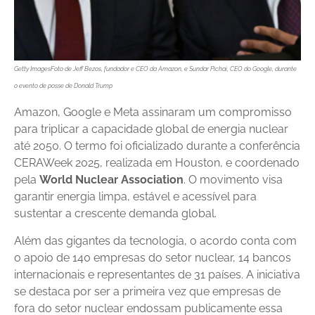
Getty ImagesFoto de Jeff Bezos, fundador e CEO da Amazon, e Sundar Pichai, CEO do Google, durante
o evento de posse de Donald Trump
Amazon, Google e Meta assinaram um compromisso
para triplicar a capacidade global de energia nuclear
até 2050. O termo foi oficializado durante a conferência
CERAWeek 2025, realizada em Houston, e coordenado
pela
World Nuclear Association
. O movimento visa
garantir energia limpa, estável e acessível para
sustentar a crescente demanda global.
Além das gigantes da tecnologia, o acordo conta com
o apoio de 140 empresas do setor nuclear, 14 bancos
internacionais e representantes de 31 países. A iniciativa
se destaca por ser a primeira vez que empresas de
fora do setor nuclear endossam publicamente essa