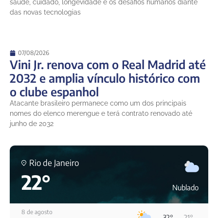
saúde, cuidado, longevidade e os desafios humanos diante
das novas tecnologias
07/08/2026
Vini Jr. renova com o Real Madrid até
2032 e amplia vínculo histórico com
o clube espanhol
Atacante brasileiro permanece como um dos principais
nomes do elenco merengue e terá contrato renovado até
junho de 2032
Rio de Janeiro
22°
Nublado
8 de agosto
32°
21°