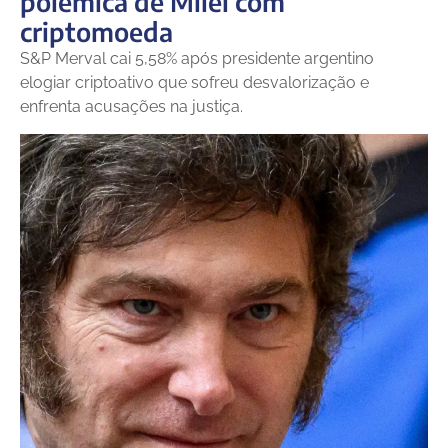
polêmica de Milei com
criptomoeda
S&P Merval cai 5,58% após presidente argentino
elogiar criptoativo que sofreu desvalorização e
enfrenta acusações na justiça.