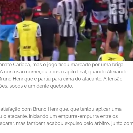
ato Carioca, mas o jogo ficou marcado por uma briga
. A confusão começou após o apito final, quando Alexander
uno Henrique e partiu para cima do atacante. A tensão
ões, socos e um dente quebrado.
r satisfação com Bruno Henrique, que tentou aplicar uma
u o atacante, iniciando um empurra-empurra entre os
separar, mas também acabou expulso pelo árbitro, junto co