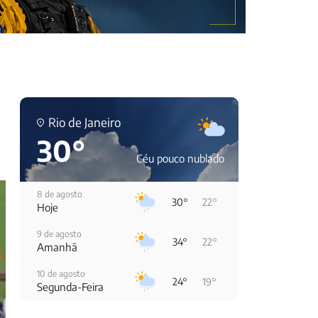
Rio de Janeiro
30°
Céu pouco nublado
8 de agosto
30°
22°
Hoje
9 de agosto
34°
22°
Amanhã
10 de agosto
24°
19°
Segunda-Feira
11 de agosto