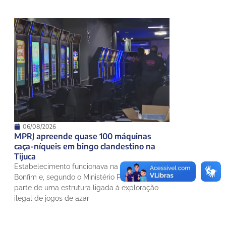
06/08/2026
MPRJ apreende quase 100 máquinas
caça-níqueis em bingo clandestino na
Tijuca
Estabelecimento funcionava na Rua Conde de
Bonfim e, segundo o Ministério Público, faria
parte de uma estrutura ligada à exploração
ilegal de jogos de azar