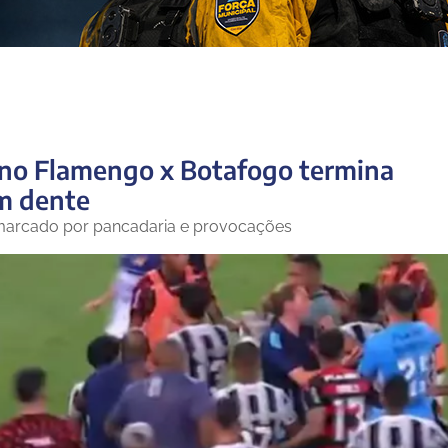
a no Flamengo x Botafogo termina
m dente
 marcado por pancadaria e provocações