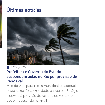
19°
19°
Terça-Feira
Últimas notícias
12 de agosto
23°
18°
Quarta-Feira
13 de agosto
28°
19°
Quinta-Feira
14 de agosto
28°
22°
Sexta-Feira
07/08/2026
Prefeitura e Governo do Estado
suspendem aulas no Rio por previsão de
vendaval
Medida vale para redes municipal e estadual
nesta sexta-feira (7); cidade entrou em Estágio
2 devido à previsão de rajadas de vento que
m
podem passar de 90 km/h