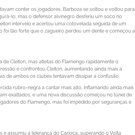
tavam conter os jogadores, Barboza se soltou e voltou para
egurá-lo, mas o defensor alvinegro desferiu um soco no
eiton interveio e acertou uma cotovelada seguida de um
to foi tão forte que o zagueiro perdeu um dente e começou a
a de Cleiton, mas atletas do Flamengo rapidamente o
gressão e confrontou Cleiton, aumentando ainda mais a
as de ambos os clubes tentavam dissipar a confusão.
torcida rubro-negra a cantar mais alto, inflamando ainda mais
uaram exaltados, e uma nova discussão começou no túnel de
jogadores do Flamengo, mas foi impedido por seguranças e
s e assumiu a liderança do Carioca, superando o Volta