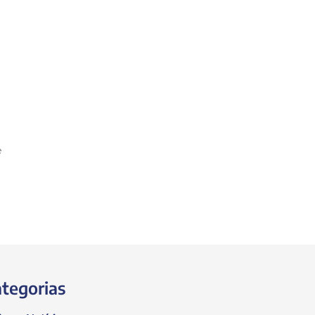
é
tegorias