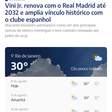
Vini Jr. renova com o Real Madrid até
2032 e amplia vínculo histórico com
o clube espanhol
Atacante brasileiro permanece como um dos principais
nomes do elenco merengue e terá contrato renovado até
junho de 2032
Rio de Janeiro
30°
Céu pouco nublado
8 de agosto
30°
22°
Hoje
9 de agosto
34°
22°
Amanhã
10 de agosto
24°
19°