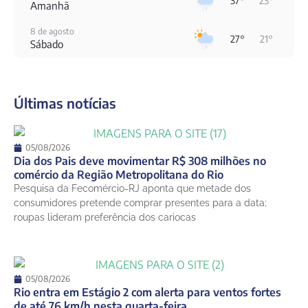
37°
23°
Amanhã
8 de agosto
27°
21°
Sábado
9 de agosto
30°
24°
Domingo
Últimas notícias
10 de agosto
24°
21°
Segunda-Feira
11 de agosto
05/08/2026
20°
18°
Terça-Feira
Dia dos Pais deve movimentar R$ 308 milhões no
comércio da Região Metropolitana do Rio
12 de agosto
Pesquisa da Fecomércio-RJ aponta que metade dos
21°
18°
Quarta-Feira
consumidores pretende comprar presentes para a data;
roupas lideram preferência dos cariocas
05/08/2026
Rio entra em Estágio 2 com alerta para ventos fortes
de até 76 km/h nesta quarta-feira