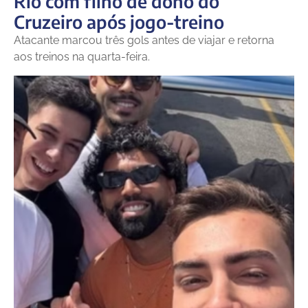
Rio com filho de dono do
Cruzeiro após jogo-treino
Atacante marcou três gols antes de viajar e retorna
aos treinos na quarta-feira.