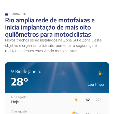
05/08/2026
Rio amplia rede de motofaixas e
inicia implantação de mais oito
quilômetros para motociclistas
Novos trechos serão instalados na Zona Sul e Zona Oeste;
objetivo é organizar o trânsito, aumentar a segurança e
reduzir acidentes envolvendo motociclistas
Rio de Janeiro
28°
Céu limpo
6 de agosto
34°
22°
Hoje
7 de agosto