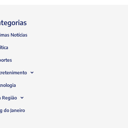
tegorias
imas Notícias
ítica
portes
tretenimento
nologia
a Região
g do Janeiro