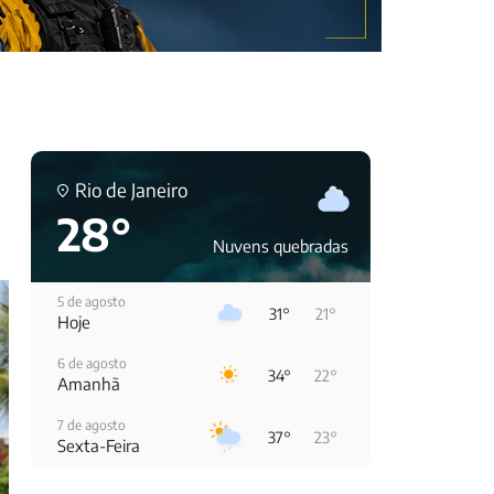
Rio de Janeiro
28°
Nuvens quebradas
5 de agosto
31°
21°
Hoje
6 de agosto
34°
22°
Amanhã
7 de agosto
37°
23°
Sexta-Feira
8 de agosto