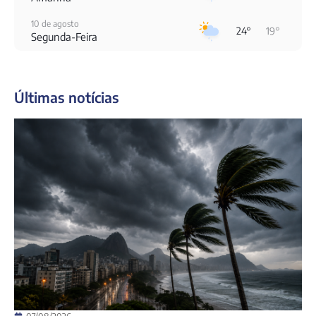
10 de agosto
24°
19°
Segunda-Feira
11 de agosto
19°
19°
Terça-Feira
Últimas notícias
12 de agosto
23°
18°
Quarta-Feira
13 de agosto
28°
19°
Quinta-Feira
14 de agosto
26°
21°
Sexta-Feira