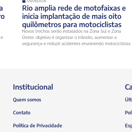
05/08/2026
a
Rio amplia rede de motofaixas e
ro
inicia implantação de mais oito
quilômetros para motociclistas
Novos trechos serão instalados na Zona Sul e Zona
 e
Oeste; objetivo é organizar o trânsito, aumentar a
segurança e reduzir acidentes envolvendo motociclistas
Institucional
Ca
Quem somos
Últ
Contato
Pol
Política de Privacidade
Es