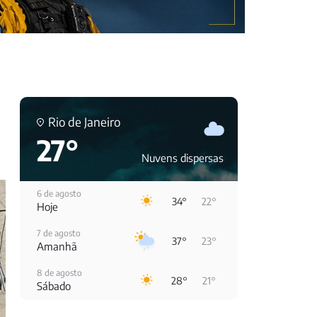
Rio de Janeiro
27°
Nuvens dispersas
6 de agosto
34°
22°
Hoje
7 de agosto
37°
23°
Amanhã
8 de agosto
28°
21°
Sábado
9 de agosto