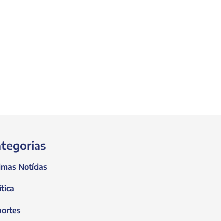
tegorias
imas Notícias
ítica
portes