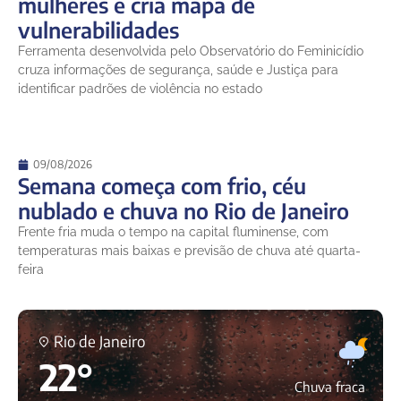
mulheres e cria mapa de
vulnerabilidades
Ferramenta desenvolvida pelo Observatório do Feminicídio
cruza informações de segurança, saúde e Justiça para
identificar padrões de violência no estado
09/08/2026
Semana começa com frio, céu
nublado e chuva no Rio de Janeiro
Frente fria muda o tempo na capital fluminense, com
temperaturas mais baixas e previsão de chuva até quarta-
feira
Rio de Janeiro
22°
Chuva fraca