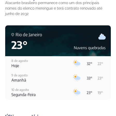
Atacante brasileiro permanece como um dos principais
nomes do elenco merengue e terá contrato renovado até
junho de 2032
Rio de Janeiro
23°
Nuvens quebradas
8 de agosto
32°
22°
Hoje
9 de agosto
33°
23°
Amanhã
10 de agosto
23°
19°
Segunda-Feira
11 de agosto
20°
19°
Terça-Feira