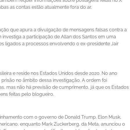
, também requer informações sobre postagens feitas no X
mbas as contas estão atualmente fora do ar.
igação que apura a divulgação de mensagens falsas contra a
ém investiga a participação de Allan dos Santos em uma
s ligados a processos envolvendo o ex-presidente Jair
asileira e reside nos Estados Unidos desde 2020. No ano
risão no âmbito dessa investigação. A ordem foi
s, mas não há previsão de cumprimento, já que os Estados
ns feitas pelo blogueiro.
linhamento com o governo de Donald Trump. Elon Musk,
ericano, enquanto Mark Zuckerberg, da Meta, anunciou o