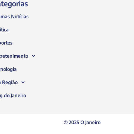
tegorias
imas Notícias
ítica
portes
tretenimento
nologia
a Região
g do Janeiro
© 2025 O Janeiro