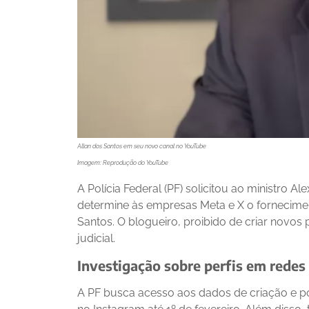
Allan dos Santos em seu novo canal no YouTube
Imagem: Reprodução do YouTube
A Polícia Federal (PF) solicitou ao ministro 
determine às empresas Meta e X o fornecimen
Santos. O blogueiro, proibido de criar novos 
judicial.
Investigação sobre perfis em redes 
A PF busca acesso aos dados de criação e 