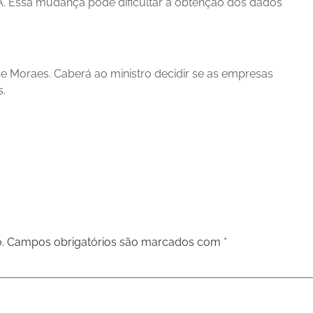
A. Essa mudança pode dificultar a obtenção dos dados
de Moraes. Caberá ao ministro decidir se as empresas
s.
.
Campos obrigatórios são marcados com
*