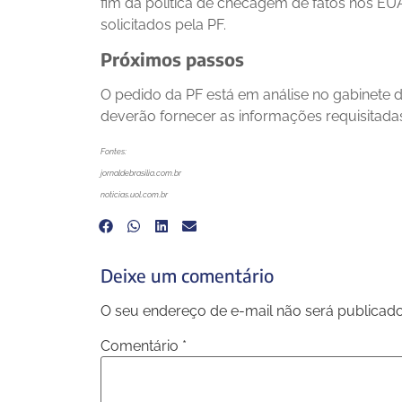
fim da política de checagem de fatos nos EU
solicitados pela PF.
Próximos passos
O pedido da PF está em análise no gabinete 
deverão fornecer as informações requisitada
Fontes:
jornaldebrasilia.com.br
noticias.uol.com.br
Deixe um comentário
O seu endereço de e-mail não será publicado
Comentário
*