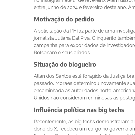
no Instagram até 1º de fevereiro. Além disso
entre junho de 2024 e fevereiro deste ano. A
Motivação do pedido
A solicitação da PF faz parte de uma invest
jornalista Juliana Dal Piva. O inquérito tamb
campanha para expor dados de investigadore
Bolsonaro e seus aliados.
Situação do blogueiro
Allan dos Santos está foragido da Justiça br
passado, Moraes determinou novamente sua p
encaminhada às autoridades norte-americana
Unidos não consideram criminosas as postage
Influência política nas big techs
Recentemente, as big techs demonstraram a
dono do X, recebeu um cargo no governo am