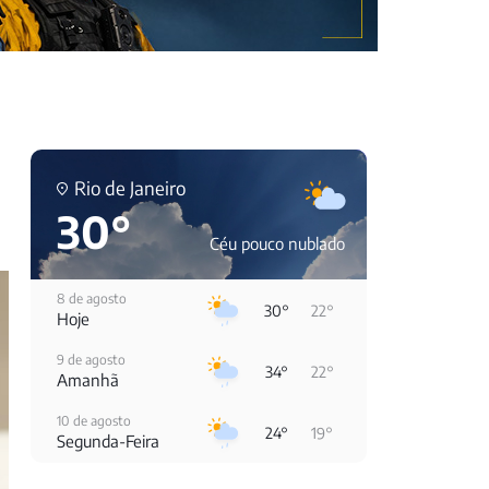
Rio de Janeiro
á
30°
Céu pouco nublado
8 de agosto
30°
22°
Hoje
9 de agosto
34°
22°
Amanhã
10 de agosto
24°
19°
Segunda-Feira
11 de agosto