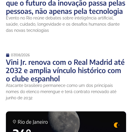
que o futuro da inovação passa pelas
pessoas, não apenas pela tecnologia
Evento no Rio reúne debates sobre inteligência artificial,
saúde, cuidado, longevidade e os desafios humanos diante
das novas tecnologias
07/08/2026
Vini Jr. renova com o Real Madrid até
2032 e amplia vínculo histórico com
o clube espanhol
Atacante brasileiro permanece como um dos principais
nomes do elenco merengue e terá contrato renovado até
junho de 2032
Rio de Janeiro