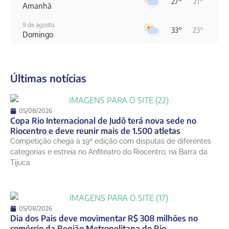
27°
21°
Amanhã
9 de agosto
33°
23°
Domingo
10 de agosto
22°
20°
Segunda-Feira
Últimas notícias
11 de agosto
20°
19°
Terça-Feira
12 de agosto
05/08/2026
22°
18°
Quarta-Feira
Copa Rio Internacional de Judô terá nova sede no
Riocentro e deve reunir mais de 1.500 atletas
13 de agosto
Competição chega à 19ª edição com disputas de diferentes
23°
18°
Quinta-Feira
categorias e estreia no Anfiteatro do Riocentro, na Barra da
Tijuca
05/08/2026
Dia dos Pais deve movimentar R$ 308 milhões no
comércio da Região Metropolitana do Rio