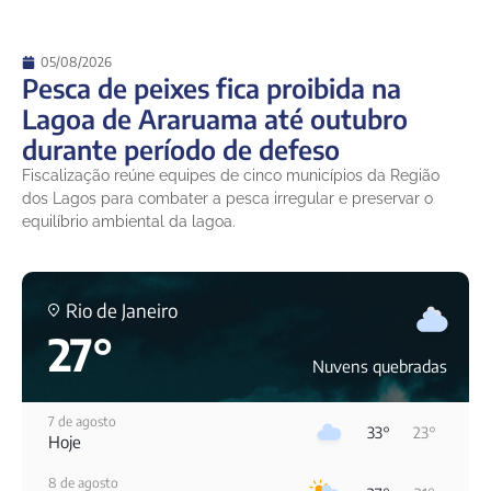
05/08/2026
Pesca de peixes fica proibida na
Lagoa de Araruama até outubro
durante período de defeso
Fiscalização reúne equipes de cinco municípios da Região
dos Lagos para combater a pesca irregular e preservar o
equilíbrio ambiental da lagoa.
Rio de Janeiro
27°
Nuvens quebradas
7 de agosto
33°
23°
Hoje
8 de agosto