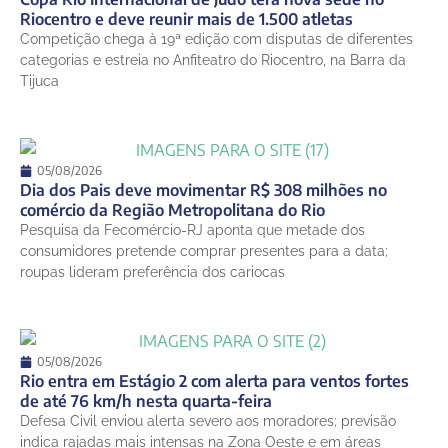
Riocentro e deve reunir mais de 1.500 atletas
13 de agosto
Competição chega à 19ª edição com disputas de diferentes
26°
18°
Quinta-Feira
categorias e estreia no Anfiteatro do Riocentro, na Barra da
Tijuca
05/08/2026
Dia dos Pais deve movimentar R$ 308 milhões no
comércio da Região Metropolitana do Rio
Pesquisa da Fecomércio-RJ aponta que metade dos
consumidores pretende comprar presentes para a data;
roupas lideram preferência dos cariocas
05/08/2026
Rio entra em Estágio 2 com alerta para ventos fortes
de até 76 km/h nesta quarta-feira
Defesa Civil enviou alerta severo aos moradores; previsão
indica rajadas mais intensas na Zona Oeste e em áreas