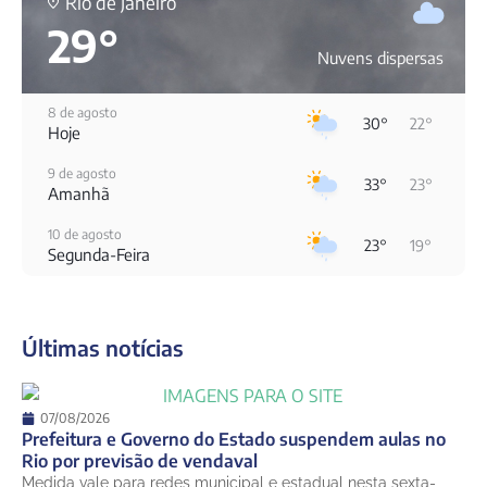
Rio de Janeiro
29°
Nuvens dispersas
8 de agosto
30°
22°
Hoje
9 de agosto
33°
23°
Amanhã
10 de agosto
23°
19°
Segunda-Feira
11 de agosto
20°
19°
Terça-Feira
Últimas notícias
12 de agosto
23°
18°
Quarta-Feira
13 de agosto
07/08/2026
28°
18°
Quinta-Feira
Prefeitura e Governo do Estado suspendem aulas no
Rio por previsão de vendaval
14 de agosto
Medida vale para redes municipal e estadual nesta sexta-