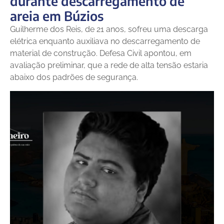
durante descarregamento de
areia em Búzios
Guilherme dos Reis, de 21 anos, sofreu uma descarga
elétrica enquanto auxiliava no descarregamento de
material de construção. Defesa Civil apontou, em
avaliação preliminar, que a rede de alta tensão estaria
abaixo dos padrões de segurança.