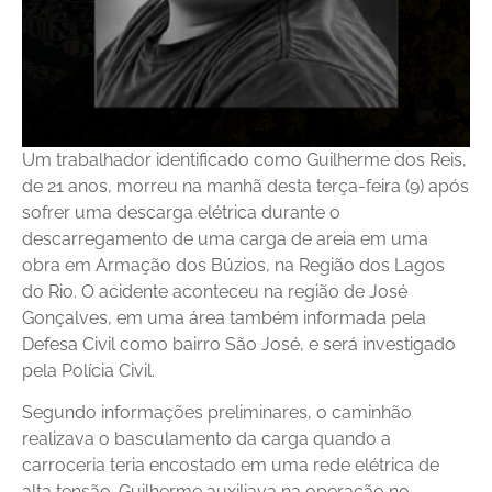
Um trabalhador identificado como Guilherme dos Reis,
de 21 anos, morreu na manhã desta terça-feira (9) após
sofrer uma descarga elétrica durante o
descarregamento de uma carga de areia em uma
obra em Armação dos Búzios, na Região dos Lagos
do Rio. O acidente aconteceu na região de José
Gonçalves, em uma área também informada pela
Defesa Civil como bairro São José, e será investigado
pela Polícia Civil.
Segundo informações preliminares, o caminhão
realizava o basculamento da carga quando a
carroceria teria encostado em uma rede elétrica de
alta tensão. Guilherme auxiliava na operação no