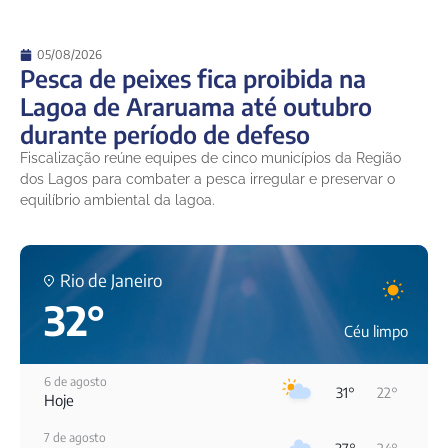
05/08/2026
Pesca de peixes fica proibida na
Lagoa de Araruama até outubro
durante período de defeso
Fiscalização reúne equipes de cinco municípios da Região
dos Lagos para combater a pesca irregular e preservar o
equilíbrio ambiental da lagoa.
Rio de Janeiro
32°
Céu limpo
6 de agosto
31°
22°
Hoje
7 de agosto