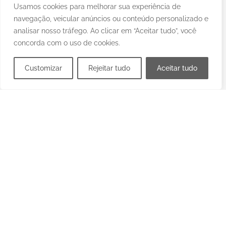
Usamos cookies para melhorar sua experiência de
navegação, veicular anúncios ou conteúdo personalizado e
Contato
analisar nosso tráfego. Ao clicar em “Aceitar tudo”, você
Política de Privacidade
concorda com o uso de cookies.
Customizar
Rejeitar tudo
Aceitar tudo
Categorias
Últimas Notícias
Política
Esportes
Entretenimento
Tecnologia
Sua Região