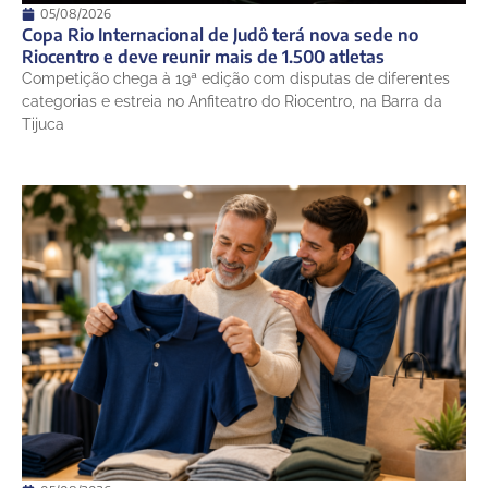
05/08/2026
Copa Rio Internacional de Judô terá nova sede no
Riocentro e deve reunir mais de 1.500 atletas
Competição chega à 19ª edição com disputas de diferentes
categorias e estreia no Anfiteatro do Riocentro, na Barra da
Tijuca