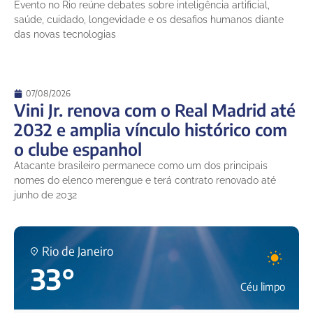
Evento no Rio reúne debates sobre inteligência artificial,
saúde, cuidado, longevidade e os desafios humanos diante
das novas tecnologias
07/08/2026
Vini Jr. renova com o Real Madrid até
2032 e amplia vínculo histórico com
o clube espanhol
Atacante brasileiro permanece como um dos principais
nomes do elenco merengue e terá contrato renovado até
junho de 2032
Rio de Janeiro
33°
Céu limpo