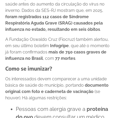
saúde antes do aumento da circulação do vírus no
inverno. Dados da SES-RJ mostram que, em 2025,
foram registrados 112 casos de Síndrome
Respiratória Aguda Grave (SRAG) causados pela
influenza no estado, resultando em seis óbitos
.
A Fundação Oswaldo Cruz (Fiocruz) também alertou,
em seu último boletim
Infogripe
, que até o momento
já foram confirmados
mais de 750 casos graves de
influenza no Brasil
, com
77 mortes
.
Como se imunizar?
Os interessados devem comparecer a uma unidade
básica de saúde do município, portando
documento
original com foto e caderneta de vacinação
(se
houver). Há algumas restrições:
Pessoas com alergia grave a
proteína
do ovo
devem consultar um médico