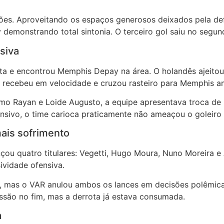
ções. Aproveitando os espaços generosos deixados pela def
 demonstrando total sintonia. O terceiro gol saiu no segu
siva
a e encontrou Memphis Depay na área. O holandês ajeitou de
ri recebeu em velocidade e cruzou rasteiro para Memphis am
mo Rayan e Loide Augusto, a equipe apresentava troca de 
nsivo, o time carioca praticamente não ameaçou o goleiro 
ais sofrimento
lançou quatro titulares: Vegetti, Hugo Moura, Nuno Moreira 
ividade ofensiva.
s, mas o VAR anulou ambos os lances em decisões polêmic
essão no fim, mas a derrota já estava consumada.
a