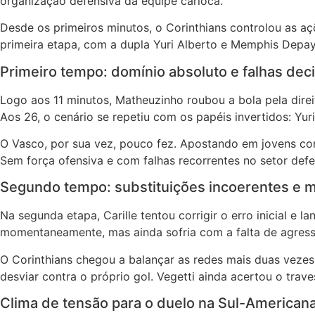
organização defensiva da equipe carioca.
Desde os primeiros minutos, o Corinthians controlou as a
primeira etapa, com a dupla Yuri Alberto e Memphis Depay
Primeiro tempo: domínio absoluto e falhas deci
Logo aos 11 minutos, Matheuzinho roubou a bola pela direit
Aos 26, o cenário se repetiu com os papéis invertidos: Yu
O Vasco, por sua vez, pouco fez. Apostando em jovens co
Sem força ofensiva e com falhas recorrentes no setor defe
Segundo tempo: substituições incoerentes e m
Na segunda etapa, Carille tentou corrigir o erro inicial e 
momentaneamente, mas ainda sofria com a falta de agress
O Corinthians chegou a balançar as redes mais duas veze
desviar contra o próprio gol. Vegetti ainda acertou o trav
Clima de tensão para o duelo na Sul-American