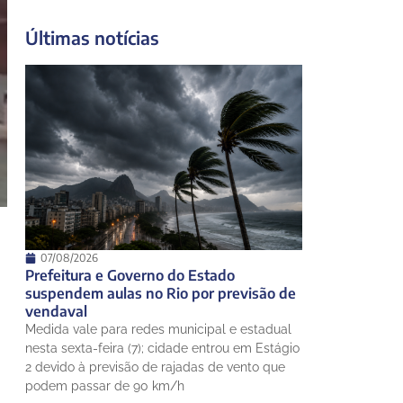
22°
20°
Segunda-Feira
Últimas notícias
11 de agosto
19°
19°
Terça-Feira
12 de agosto
23°
18°
Quarta-Feira
13 de agosto
25°
18°
Quinta-Feira
07/08/2026
Prefeitura e Governo do Estado
suspendem aulas no Rio por previsão de
vendaval
Medida vale para redes municipal e estadual
nesta sexta-feira (7); cidade entrou em Estágio
2 devido à previsão de rajadas de vento que
podem passar de 90 km/h