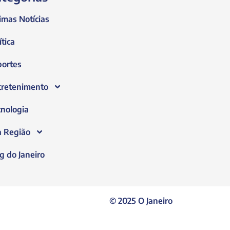
imas Notícias
ítica
portes
tretenimento
nologia
a Região
g do Janeiro
© 2025 O Janeiro