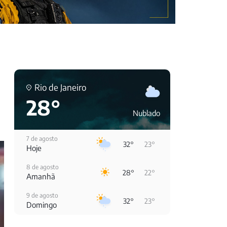
Rio de Janeiro
28°
Nublado
7 de agosto
32°
23°
Hoje
8 de agosto
28°
22°
Amanhã
9 de agosto
32°
23°
Domingo
10 de agosto