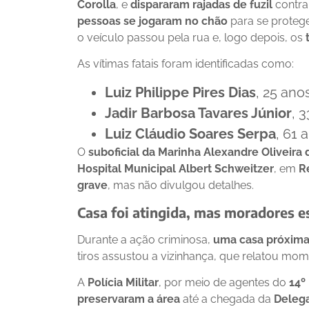
Corolla
, e
dispararam rajadas de fuzil
contra
pessoas se jogaram no chão
para se proteg
o veículo passou pela rua e, logo depois, os
As vítimas fatais foram identificadas como:
Luiz Philippe Pires Dias
, 25 ano
Jadir Barbosa Tavares Júnior
, 
Luiz Cláudio Soares Serpa
, 61 
O
suboficial da Marinha Alexandre Oliveira 
Hospital Municipal Albert Schweitzer
, em
R
grave
, mas não divulgou detalhes.
Casa foi atingida, mas moradores e
Durante a ação criminosa,
uma casa próxima 
tiros assustou a vizinhança, que relatou mo
A
Polícia Militar
, por meio de agentes do
14º
preservaram a área
até a chegada da
Delega