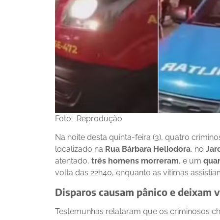
Foto: Reprodução
Na noite desta quinta-feira (3), quatro cri
localizado na
Rua Bárbara Heliodora
, no
Jar
atentado,
três homens morreram
, e um
quar
volta das 22h40, enquanto as vítimas assisti
Disparos causam pânico e deixam ví
Testemunhas relataram que os criminosos