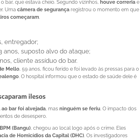
 o bar, que estava cheio. Segundo vizinhos,
houve correria
e
er. Uma
câmera de segurança
registrou o momento em que
tiros começaram
.
s, entregador;
33 anos, suposto alvo do ataque;
anos, cliente assíduo do bar.
de Mello
, 59 anos, ficou ferido e foi levado às pressas para o
ealengo
. O hospital informou que o estado de saúde dele é
scaparam ilesos
ao bar foi alvejada
, mas
ninguém se feriu
. O impacto dos
mentos de desespero.
 BPM (Bangu)
, chegou ao local logo após o crime. Eles
cia de Homicídios da Capital (DHC)
. Os investigadores