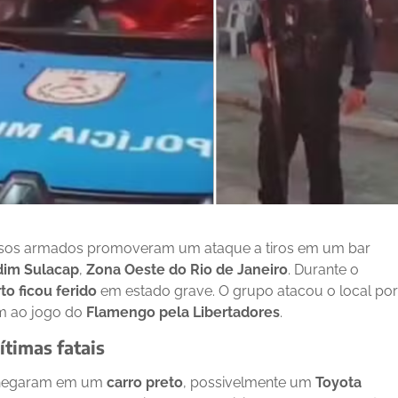
minosos armados promoveram um ataque a tiros em um bar
dim Sulacap
,
Zona Oeste do Rio de Janeiro
. Durante o
to ficou ferido
em estado grave. O grupo atacou o local por
am ao jogo do
Flamengo pela Libertadores
.
timas fatais
 chegaram em um
carro preto
, possivelmente um
Toyota