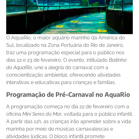
O AquaRio, o maior aquário marinho da América do
Sul, localizado na Zona Portuária do Rio de Janeiro,
traz uma programação especial para o público nos
dias 22 e 23 de fevereiro. O evento, intitulado
Bailinho
do AquaRio
, une a alegria do carnaval com a
conscientização ambiental, oferecendo atividades
interativas e educativas para crianças e famílias.
Programação de Pré-Carnaval no AquaRio
A programação começa no dia 22 de fevereiro com a
oficina
Mini Seres do Mar
, voltada para o público infantil.
A partir das 11h, as crianças irão aprender sobre a vida
marinha por meio de músicas carnavalescas e
atividades lúdicas. O bloco infantil promete