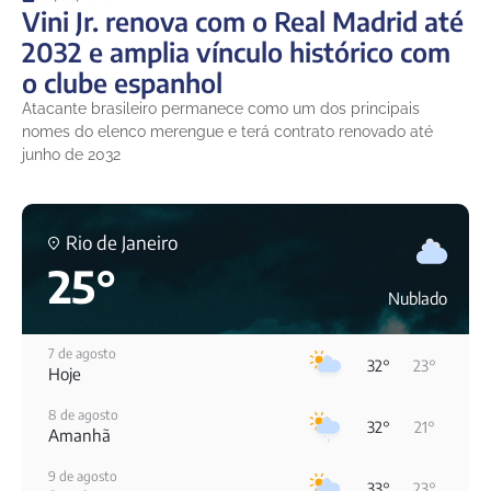
Vini Jr. renova com o Real Madrid até
2032 e amplia vínculo histórico com
o clube espanhol
Atacante brasileiro permanece como um dos principais
nomes do elenco merengue e terá contrato renovado até
junho de 2032
Rio de Janeiro
25°
Nublado
7 de agosto
32°
23°
Hoje
8 de agosto
32°
21°
Amanhã
9 de agosto
33°
23°