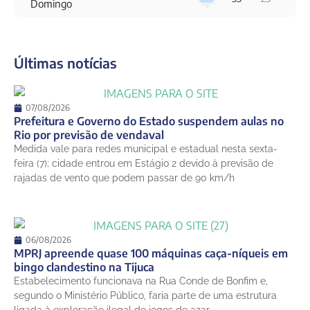
Domingo
10 de agosto
22°
19°
Segunda-Feira
Últimas notícias
11 de agosto
20°
19°
Terça-Feira
12 de agosto
07/08/2026
23°
18°
Quarta-Feira
Prefeitura e Governo do Estado suspendem aulas no
Rio por previsão de vendaval
13 de agosto
Medida vale para redes municipal e estadual nesta sexta-
26°
18°
Quinta-Feira
feira (7); cidade entrou em Estágio 2 devido à previsão de
rajadas de vento que podem passar de 90 km/h
06/08/2026
MPRJ apreende quase 100 máquinas caça-níqueis em
bingo clandestino na Tijuca
Estabelecimento funcionava na Rua Conde de Bonfim e,
segundo o Ministério Público, faria parte de uma estrutura