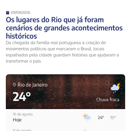
09/08/2026
Os lugares do Rio que já foram
cenários de grandes acontecimentos
históricos
Da chegada da família real portuguesa à criação de
movimentos políticos que marcaram o Brasil, locais
espalhados pela cidade guardam histórias que ajudaram a
transformar o país.
Rio de Janeiro
24°
Chuva fraca
10 de agosto
24°
19°
Hoje
11 de agosto