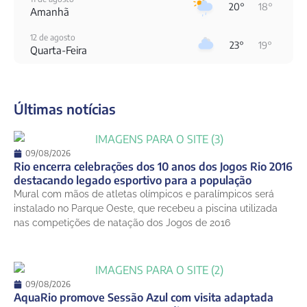
20°
18°
Amanhã
12 de agosto
23°
19°
Quarta-Feira
13 de agosto
31°
19°
Quinta-Feira
Últimas notícias
14 de agosto
25°
21°
Sexta-Feira
15 de agosto
09/08/2026
27°
21°
Sábado
Rio encerra celebrações dos 10 anos dos Jogos Rio 2016
destacando legado esportivo para a população
16 de agosto
Mural com mãos de atletas olímpicos e paralímpicos será
31°
21°
Domingo
instalado no Parque Oeste, que recebeu a piscina utilizada
nas competições de natação dos Jogos de 2016
09/08/2026
AquaRio promove Sessão Azul com visita adaptada