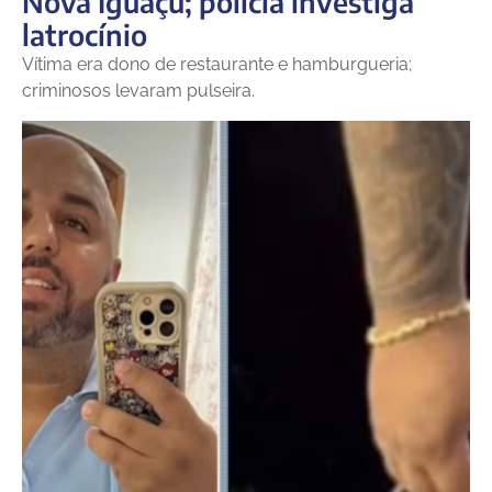
Nova Iguaçu; polícia investiga
latrocínio
Vítima era dono de restaurante e hamburgueria;
criminosos levaram pulseira.