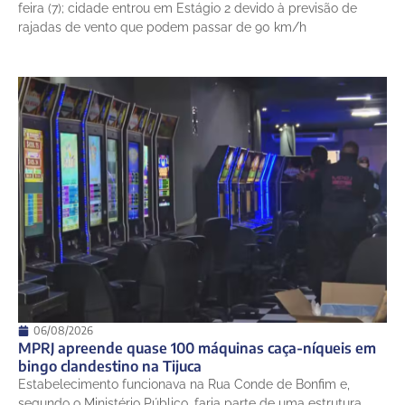
Sexta-Feira
feira (7); cidade entrou em Estágio 2 devido à previsão de
rajadas de vento que podem passar de 90 km/h
06/08/2026
MPRJ apreende quase 100 máquinas caça-níqueis em
bingo clandestino na Tijuca
Estabelecimento funcionava na Rua Conde de Bonfim e,
segundo o Ministério Público, faria parte de uma estrutura