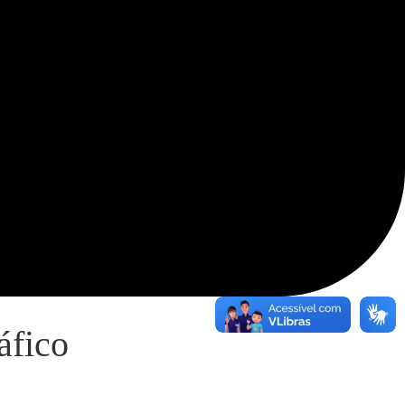
áfico