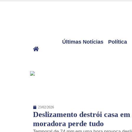
Últimas Notícias
Política
23/02/2026
Deslizamento destrói casa em
moradora perde tudo
Temporal de 74 mm em uma hora provoca desliz