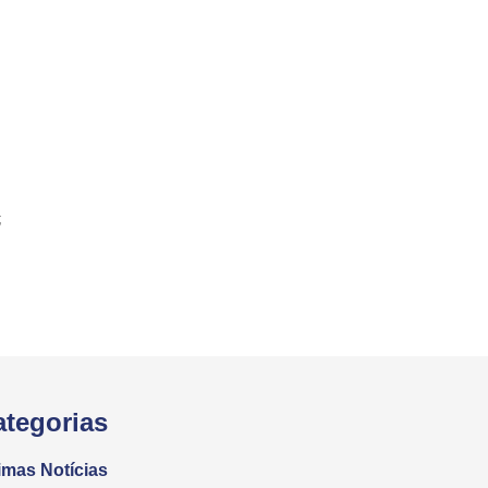
;
ategorias
imas Notícias