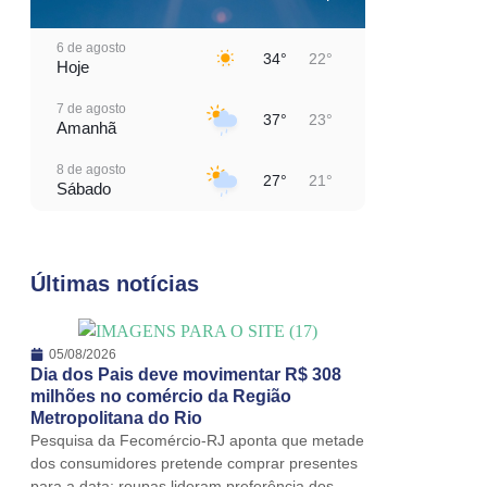
6 de agosto
34°
22°
Hoje
7 de agosto
37°
23°
Amanhã
8 de agosto
27°
21°
Sábado
9 de agosto
30°
24°
Domingo
Últimas notícias
10 de agosto
24°
21°
Segunda-Feira
11 de agosto
05/08/2026
20°
18°
Terça-Feira
Dia dos Pais deve movimentar R$ 308
milhões no comércio da Região
12 de agosto
Metropolitana do Rio
21°
18°
Quarta-Feira
Pesquisa da Fecomércio-RJ aponta que metade
dos consumidores pretende comprar presentes
para a data; roupas lideram preferência dos