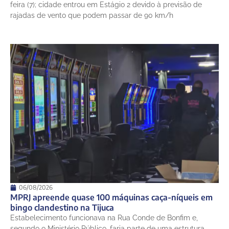
feira (7); cidade entrou em Estágio 2 devido à previsão de
rajadas de vento que podem passar de 90 km/h
06/08/2026
MPRJ apreende quase 100 máquinas caça-níqueis em
bingo clandestino na Tijuca
Estabelecimento funcionava na Rua Conde de Bonfim e,
segundo o Ministério Público, faria parte de uma estrutura