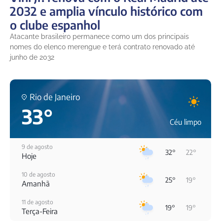
2032 e amplia vínculo histórico com
o clube espanhol
Atacante brasileiro permanece como um dos principais
nomes do elenco merengue e terá contrato renovado até
junho de 2032
Rio de Janeiro
33°
Céu limpo
9 de agosto
32°
22°
Hoje
10 de agosto
25°
19°
Amanhã
11 de agosto
19°
19°
Terça-Feira