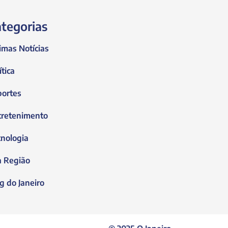
tegorias
imas Notícias
ítica
portes
tretenimento
nologia
a Região
g do Janeiro