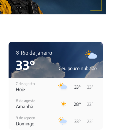
Rio de Janeiro
33°
Céu pouco nublado
7 de agosto
33°
23°
Hoje
8 de agosto
28°
22°
Amanhã
9 de agosto
33°
23°
Domingo
10 de agosto