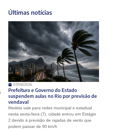
23°
20°
Segunda-Feira
Últimas notícias
11 de agosto
19°
19°
Terça-Feira
12 de agosto
23°
18°
Quarta-Feira
13 de agosto
27°
18°
Quinta-Feira
07/08/2026
Prefeitura e Governo do Estado
m
suspendem aulas no Rio por previsão de
vendaval
Medida vale para redes municipal e estadual
nesta sexta-feira (7); cidade entrou em Estágio
2 devido à previsão de rajadas de vento que
podem passar de 90 km/h