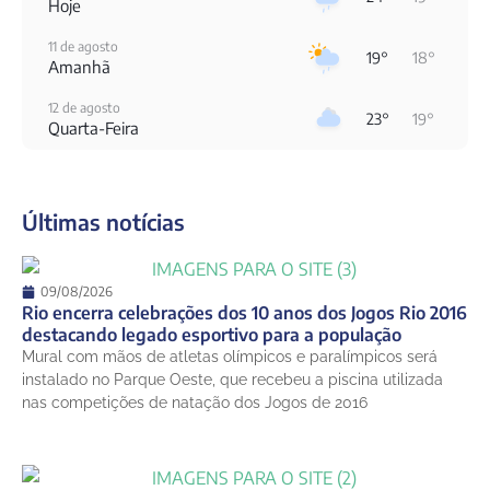
Hoje
11 de agosto
19°
18°
Amanhã
12 de agosto
23°
19°
Quarta-Feira
13 de agosto
27°
18°
Quinta-Feira
Últimas notícias
14 de agosto
28°
21°
Sexta-Feira
15 de agosto
09/08/2026
26°
21°
Sábado
Rio encerra celebrações dos 10 anos dos Jogos Rio 2016
destacando legado esportivo para a população
16 de agosto
Mural com mãos de atletas olímpicos e paralímpicos será
29°
21°
Domingo
instalado no Parque Oeste, que recebeu a piscina utilizada
nas competições de natação dos Jogos de 2016