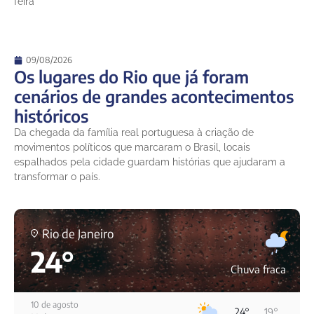
feira
09/08/2026
Os lugares do Rio que já foram
cenários de grandes acontecimentos
históricos
Da chegada da família real portuguesa à criação de
movimentos políticos que marcaram o Brasil, locais
espalhados pela cidade guardam histórias que ajudaram a
transformar o país.
Rio de Janeiro
24°
Chuva fraca
10 de agosto
24°
19°