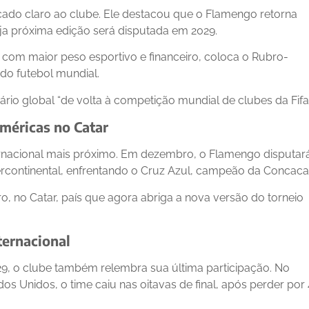
ecado claro ao clube. Ele destacou que o Flamengo retorna
uja próxima edição será disputada em 2029.
com maior peso esportivo e financeiro, coloca o Rubro-
do futebol mundial.
io global “de volta à competição mundial de clubes da Fifa”
méricas no Catar
ernacional mais próximo. Em dezembro, o Flamengo disputar
ercontinental, enfrentando o Cruz Azul, campeão da Concacaf
o, no Catar, país que agora abriga a nova versão do torneio
ernacional
, o clube também relembra sua última participação. No
s Unidos, o time caiu nas oitavas de final, após perder por 