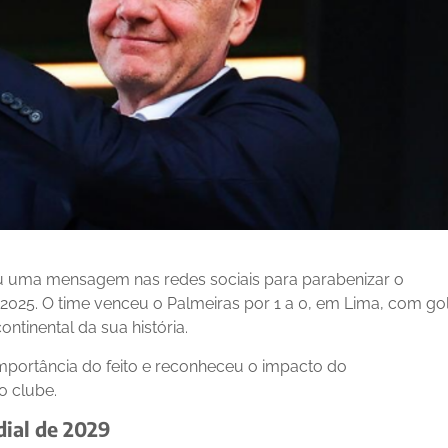
icou uma mensagem nas redes sociais para parabenizar o
2025. O time venceu o Palmeiras por 1 a 0, em Lima, com go
ontinental da sua história.
importância do feito e reconheceu o impacto do
o clube.
dial de 2029