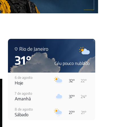
Rio de Janeiro
31°
Céu pouco nublado
6 de agosto
32°
22°
Hoje
7 de agosto
37°
24°
Amanhã
8 de agosto
27°
21°
Sábado
9 de agosto