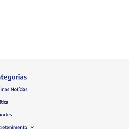
tegorias
imas Notícias
ítica
portes
tretenimento