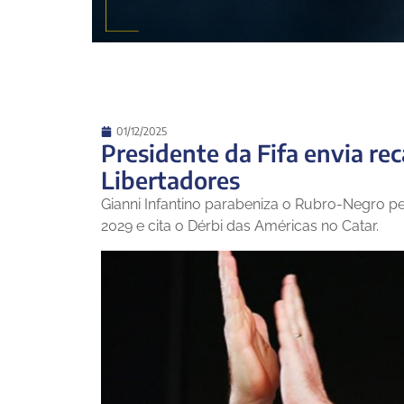
01/12/2025
Presidente da Fifa envia re
Libertadores
Gianni Infantino parabeniza o Rubro-Negro p
2029 e cita o Dérbi das Américas no Catar.