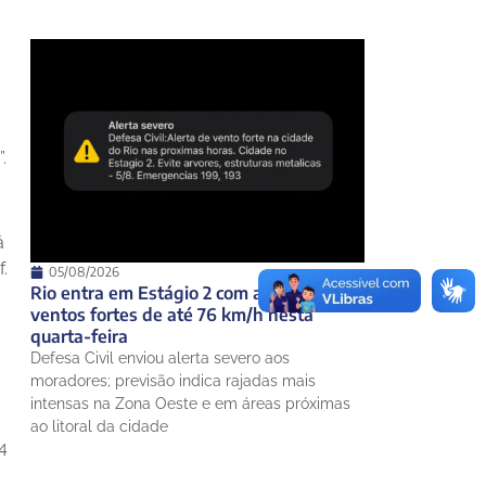
.
á
.
05/08/2026
Rio entra em Estágio 2 com alerta para
ventos fortes de até 76 km/h nesta
quarta-feira
Defesa Civil enviou alerta severo aos
moradores; previsão indica rajadas mais
intensas na Zona Oeste e em áreas próximas
ao litoral da cidade
4