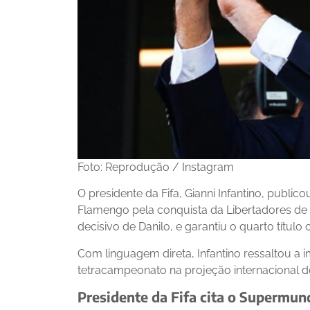
Foto: Reprodução / Instagram
O presidente da Fifa, Gianni Infantino, publ
Flamengo pela conquista da Libertadores de 
decisivo de Danilo, e garantiu o quarto título c
Com linguagem direta, Infantino ressaltou a 
tetracampeonato na projeção internacional d
Presidente da Fifa cita o Supermun