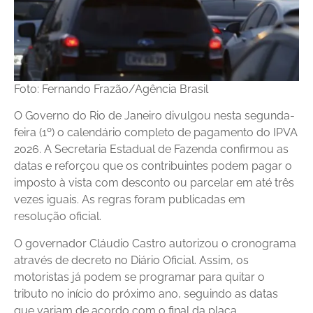
Foto: Fernando Frazão/Agência Brasil
O Governo do Rio de Janeiro divulgou nesta segunda-
feira (1º) o calendário completo de pagamento do IPVA
2026. A Secretaria Estadual de Fazenda confirmou as
datas e reforçou que os contribuintes podem pagar o
imposto à vista com desconto ou parcelar em até três
vezes iguais. As regras foram publicadas em
resolução oficial.
O governador Cláudio Castro autorizou o cronograma
através de decreto no Diário Oficial. Assim, os
motoristas já podem se programar para quitar o
tributo no início do próximo ano, seguindo as datas
que variam de acordo com o final da placa.