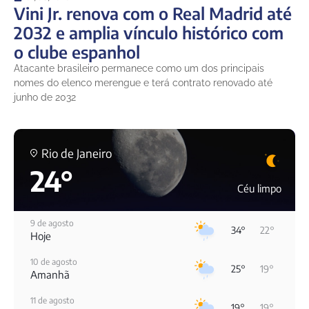
Vini Jr. renova com o Real Madrid até
2032 e amplia vínculo histórico com
o clube espanhol
Atacante brasileiro permanece como um dos principais
nomes do elenco merengue e terá contrato renovado até
junho de 2032
Rio de Janeiro
24°
Céu limpo
9 de agosto
34°
22°
Hoje
10 de agosto
25°
19°
Amanhã
11 de agosto
19°
19°