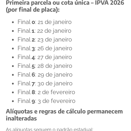
Primeira parcela ou cota única – IPVA 2026
(por final de placa):
Final
0
: 21 de janeiro
Final
1
: 22 de janeiro
Final
2
: 23 de janeiro
Final
3
: 26 de janeiro
Final
4
: 27 de janeiro
Final
5
: 28 de janeiro
Final
6
: 29 de janeiro
Final
7
: 30 de janeiro
Final
8
: 2 de fevereiro
Final
9
: 3 de fevereiro
Alíquotas e regras de cálculo permanecem
inalteradas
As alíquotas seguem o padrão estadual: