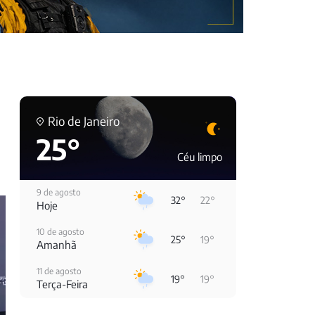
Rio de Janeiro
25°
Céu limpo
9 de agosto
32°
22°
Hoje
10 de agosto
25°
19°
Amanhã
11 de agosto
19°
19°
Terça-Feira
12 de agosto