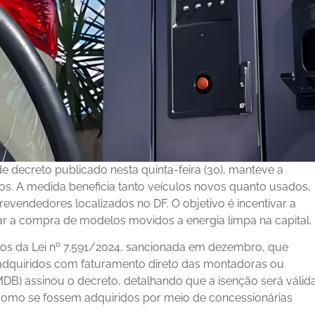
de decreto publicado nesta quinta-feira (30), manteve a
idos. A medida beneficia tanto veículos novos quanto usados,
revendedores localizados no DF. O objetivo é incentivar a
ar a compra de modelos movidos a energia limpa na capital.
os da Lei nº 7.591/2024, sancionada em dezembro, que
 adquiridos com faturamento direto das montadoras ou
DB) assinou o decreto, detalhando que a isenção será válid
omo se fossem adquiridos por meio de concessionárias