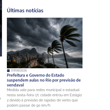
23°
19°
Quarta-Feira
Últimas notícias
13 de agosto
28°
19°
Quinta-Feira
14 de agosto
25°
20°
Sexta-Feira
15 de agosto
25°
21°
Sábado
07/08/2026
Prefeitura e Governo do Estado
suspendem aulas no Rio por previsão de
vendaval
Medida vale para redes municipal e estadual
nesta sexta-feira (7); cidade entrou em Estágio
a
2 devido à previsão de rajadas de vento que
podem passar de 90 km/h