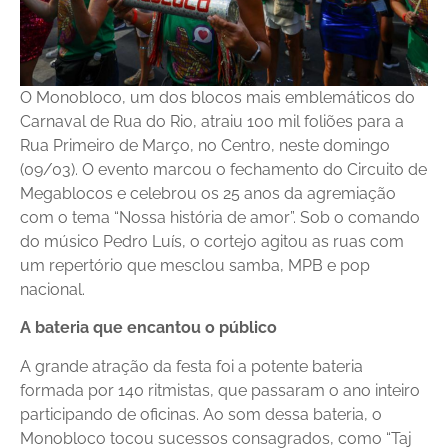
O Monobloco, um dos blocos mais emblemáticos do
Carnaval de Rua do Rio, atraiu 100 mil foliões para a
Rua Primeiro de Março, no Centro, neste domingo
(09/03). O evento marcou o fechamento do Circuito de
Megablocos e celebrou os 25 anos da agremiação
com o tema “Nossa história de amor”. Sob o comando
do músico Pedro Luís, o cortejo agitou as ruas com
um repertório que mesclou samba, MPB e pop
nacional.
A bateria que encantou o público
A grande atração da festa foi a potente bateria
formada por 140 ritmistas, que passaram o ano inteiro
participando de oficinas. Ao som dessa bateria, o
Monobloco tocou sucessos consagrados, como “Taj