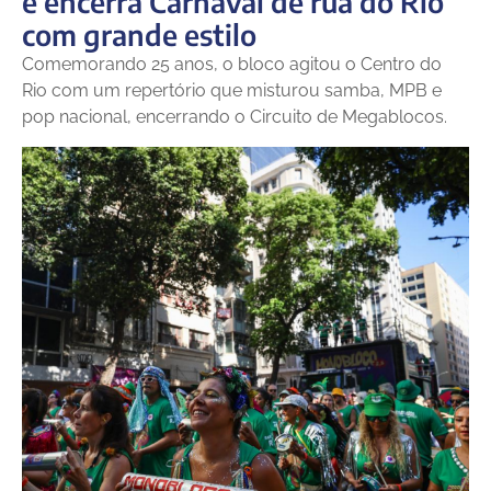
e encerra Carnaval de rua do Rio
com grande estilo
Comemorando 25 anos, o bloco agitou o Centro do
Rio com um repertório que misturou samba, MPB e
pop nacional, encerrando o Circuito de Megablocos.