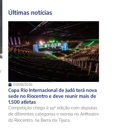
31°
23°
Domingo
Últimas notícias
10 de agosto
22°
20°
Segunda-Feira
11 de agosto
20°
18°
Terça-Feira
12 de agosto
22°
17°
Quarta-Feira
e
05/08/2026
Copa Rio Internacional de Judô terá nova
sede no Riocentro e deve reunir mais de
1.500 atletas
Competição chega à 19ª edição com disputas
de diferentes categorias e estreia no Anfiteatro
do Riocentro, na Barra da Tijuca