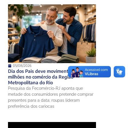
05/08/2026
Dia dos Pais deve movimentar R$ 308
milhões no comércio da Região
Metropolitana do Rio
Pesquisa da Fecomércio-RJ aponta que
metade dos consumidores pretende comprar
presentes para a data; roupas lideram
preferência dos cariocas