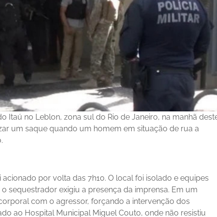
o Itaú no Leblon, zona sul do Rio de Janeiro, na manhã dest
realizar um saque quando um homem em situação de rua a
.
acionado por volta das 7h10. O local foi isolado e equipes
, o sequestrador exigiu a presença da imprensa. Em um
corporal com o agressor, forçando a intervenção dos
do ao Hospital Municipal Miguel Couto, onde não resistiu