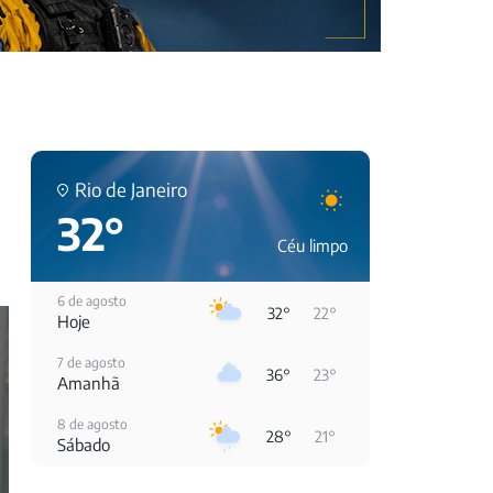
Rio de Janeiro
32°
Céu limpo
6 de agosto
32°
22°
Hoje
7 de agosto
36°
23°
Amanhã
8 de agosto
28°
21°
Sábado
9 de agosto