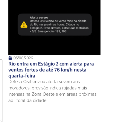
05/08/2026
Rio entra em Estágio 2 com alerta para
ventos fortes de até 76 km/h nesta
quarta-feira
Defesa Civil enviou alerta severo aos
moradores; previsão indica rajadas mais
intensas na Zona Oeste e em áreas próximas
ao litoral da cidade