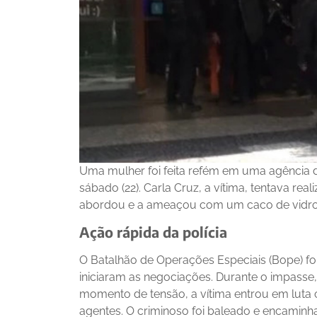
Uma mulher foi feita refém em uma agência d
sábado (22). Carla Cruz, a vítima, tentava 
abordou e a ameaçou com um caco de vidro
Ação rápida da polícia
O Batalhão de Operações Especiais (Bope) foi 
iniciaram as negociações. Durante o impasse
momento de tensão, a vítima entrou em luta 
agentes. O criminoso foi baleado e encaminha