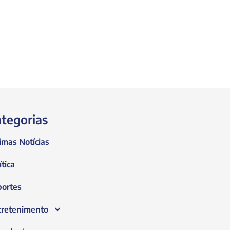
tegorias
imas Notícias
ítica
portes
tretenimento