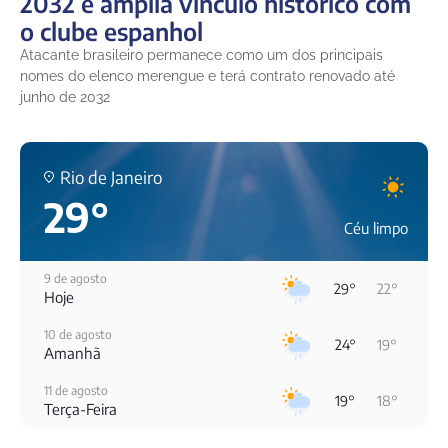
2032 e amplia vínculo histórico com
o clube espanhol
Atacante brasileiro permanece como um dos principais
nomes do elenco merengue e terá contrato renovado até
junho de 2032
Rio de Janeiro
29°
Céu limpo
9 de agosto
29°
22°
Hoje
10 de agosto
24°
19°
Amanhã
11 de agosto
19°
18°
Terça-Feira
12 de agosto