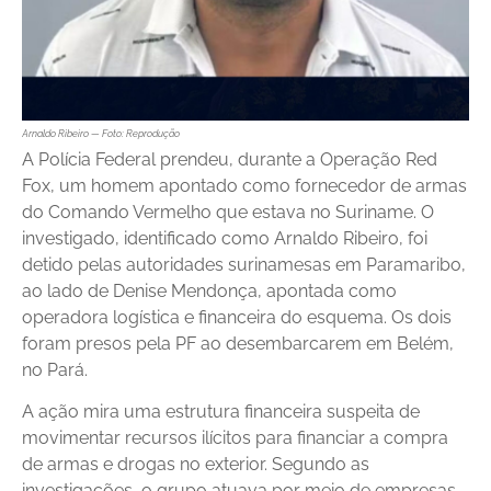
Arnaldo Ribeiro — Foto: Reprodução
A Polícia Federal prendeu, durante a Operação Red
Fox, um homem apontado como fornecedor de armas
do Comando Vermelho que estava no Suriname. O
investigado, identificado como Arnaldo Ribeiro, foi
detido pelas autoridades surinamesas em Paramaribo,
ao lado de Denise Mendonça, apontada como
operadora logística e financeira do esquema. Os dois
foram presos pela PF ao desembarcarem em Belém,
no Pará.
A ação mira uma estrutura financeira suspeita de
movimentar recursos ilícitos para financiar a compra
de armas e drogas no exterior. Segundo as
investigações, o grupo atuava por meio de empresas