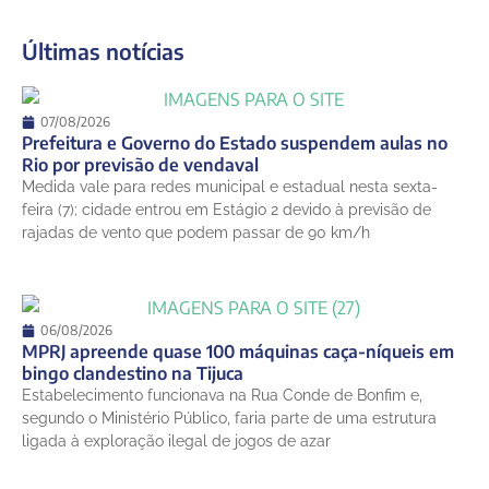
23°
18°
Quarta-Feira
Últimas notícias
13 de agosto
29°
19°
Quinta-Feira
14 de agosto
07/08/2026
26°
21°
Sexta-Feira
Prefeitura e Governo do Estado suspendem aulas no
Rio por previsão de vendaval
15 de agosto
Medida vale para redes municipal e estadual nesta sexta-
27°
21°
Sábado
feira (7); cidade entrou em Estágio 2 devido à previsão de
rajadas de vento que podem passar de 90 km/h
06/08/2026
MPRJ apreende quase 100 máquinas caça-níqueis em
bingo clandestino na Tijuca
Estabelecimento funcionava na Rua Conde de Bonfim e,
segundo o Ministério Público, faria parte de uma estrutura
ligada à exploração ilegal de jogos de azar