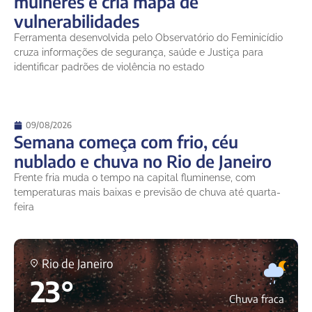
mulheres e cria mapa de
vulnerabilidades
Ferramenta desenvolvida pelo Observatório do Feminicídio
cruza informações de segurança, saúde e Justiça para
identificar padrões de violência no estado
09/08/2026
Semana começa com frio, céu
nublado e chuva no Rio de Janeiro
Frente fria muda o tempo na capital fluminense, com
temperaturas mais baixas e previsão de chuva até quarta-
feira
Rio de Janeiro
23°
Chuva fraca