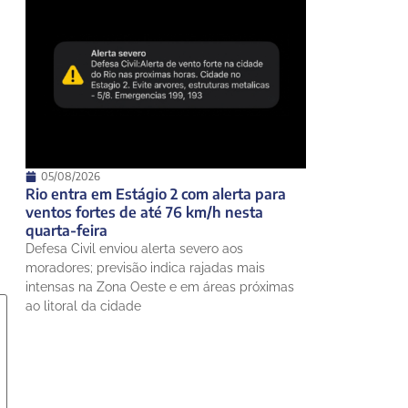
05/08/2026
Rio entra em Estágio 2 com alerta para
ventos fortes de até 76 km/h nesta
quarta-feira
Defesa Civil enviou alerta severo aos
moradores; previsão indica rajadas mais
intensas na Zona Oeste e em áreas próximas
ao litoral da cidade