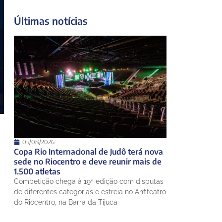
22°
20°
Segunda-Feira
Últimas notícias
11 de agosto
20°
19°
Terça-Feira
12 de agosto
22°
18°
Quarta-Feira
13 de agosto
23°
18°
Quinta-Feira
05/08/2026
Copa Rio Internacional de Judô terá nova
sede no Riocentro e deve reunir mais de
1.500 atletas
Competição chega à 19ª edição com disputas
de diferentes categorias e estreia no Anfiteatro
do Riocentro, na Barra da Tijuca