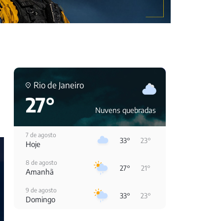
Rio de Janeiro
27°
Nuvens quebradas
7 de agosto
33°
23°
Hoje
8 de agosto
27°
21°
Amanhã
9 de agosto
33°
23°
Domingo
10 de agosto