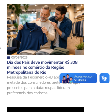
s
05/08/2026
Dia dos Pais deve movimentar R$ 308
milhões no comércio da Região
Metropolitana do Rio
Pesquisa da Fecomércio-RJ aponta que
metade dos consumidores pretende comprar
presentes para a data; roupas lideram
preferência dos cariocas