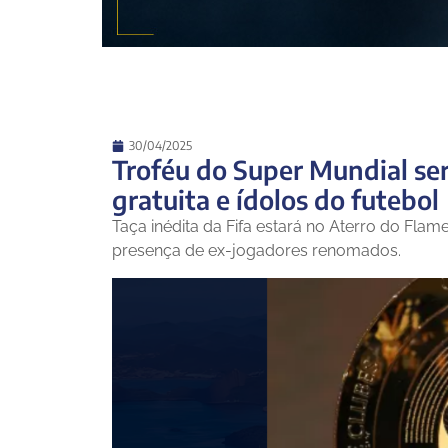
30/04/2025
Troféu do Super Mundial se
gratuita e ídolos do futebol
Taça inédita da Fifa estará no Aterro do Flame
presença de ex-jogadores renomados.