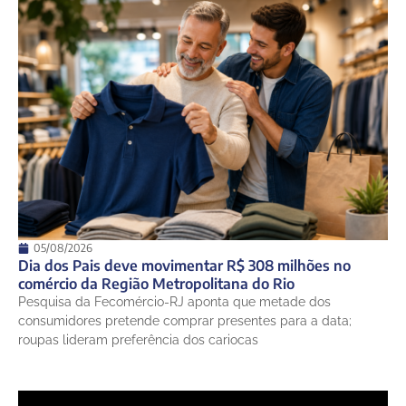
10 de agosto
24°
22°
Segunda-Feira
11 de agosto
21°
18°
Terça-Feira
05/08/2026
Dia dos Pais deve movimentar R$ 308 milhões no
comércio da Região Metropolitana do Rio
Pesquisa da Fecomércio-RJ aponta que metade dos
consumidores pretende comprar presentes para a data;
roupas lideram preferência dos cariocas