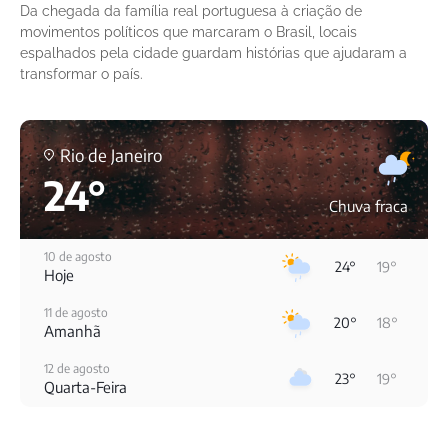
Da chegada da família real portuguesa à criação de
movimentos políticos que marcaram o Brasil, locais
espalhados pela cidade guardam histórias que ajudaram a
transformar o país.
Rio de Janeiro
24°
Chuva fraca
10 de agosto
24°
19°
Hoje
11 de agosto
20°
18°
Amanhã
12 de agosto
23°
19°
Quarta-Feira
13 de agosto
31°
19°
Quinta-Feira