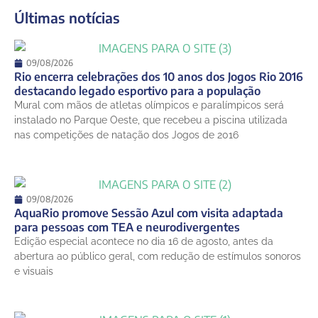
Últimas notícias
14 de agosto
25°
21°
Sexta-Feira
15 de agosto
09/08/2026
27°
21°
Sábado
Rio encerra celebrações dos 10 anos dos Jogos Rio 2016
destacando legado esportivo para a população
16 de agosto
Mural com mãos de atletas olímpicos e paralímpicos será
31°
21°
Domingo
instalado no Parque Oeste, que recebeu a piscina utilizada
nas competições de natação dos Jogos de 2016
09/08/2026
AquaRio promove Sessão Azul com visita adaptada
para pessoas com TEA e neurodivergentes
Edição especial acontece no dia 16 de agosto, antes da
abertura ao público geral, com redução de estímulos sonoros
e visuais