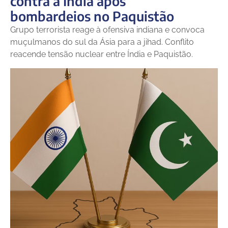
contra a Índia após
bombardeios no Paquistão
Grupo terrorista reage à ofensiva indiana e convoca
muçulmanos do sul da Ásia para a jihad. Conflito
reacende tensão nuclear entre Índia e Paquistão.