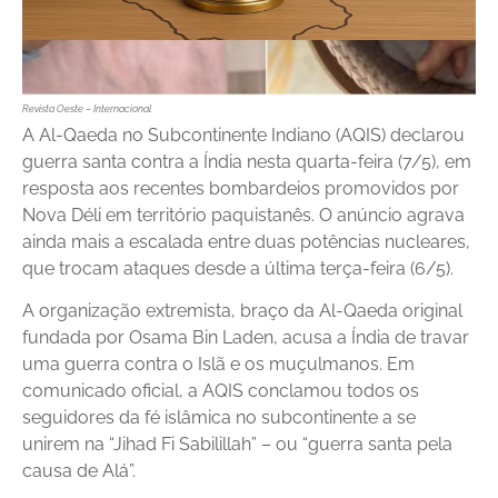
Revista Oeste – Internacional
A Al-Qaeda no Subcontinente Indiano (AQIS) declarou
guerra santa contra a Índia nesta quarta-feira (7/5), em
resposta aos recentes bombardeios promovidos por
Nova Déli em território paquistanês. O anúncio agrava
ainda mais a escalada entre duas potências nucleares,
que trocam ataques desde a última terça-feira (6/5).
A organização extremista, braço da Al-Qaeda original
fundada por Osama Bin Laden, acusa a Índia de travar
uma guerra contra o Islã e os muçulmanos. Em
comunicado oficial, a AQIS conclamou todos os
seguidores da fé islâmica no subcontinente a se
unirem na “Jihad Fi Sabilillah” – ou “guerra santa pela
causa de Alá”.