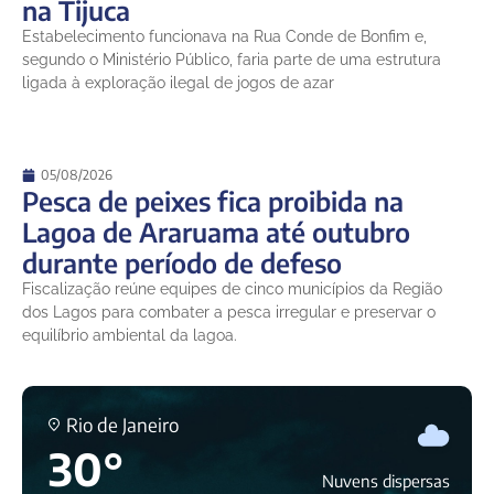
na Tijuca
Estabelecimento funcionava na Rua Conde de Bonfim e,
segundo o Ministério Público, faria parte de uma estrutura
ligada à exploração ilegal de jogos de azar
05/08/2026
Pesca de peixes fica proibida na
Lagoa de Araruama até outubro
durante período de defeso
Fiscalização reúne equipes de cinco municípios da Região
dos Lagos para combater a pesca irregular e preservar o
equilíbrio ambiental da lagoa.
Rio de Janeiro
30°
Nuvens dispersas