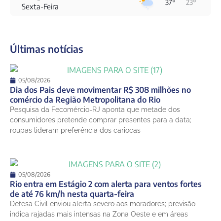
37°
23°
Sexta-Feira
8 de agosto
28°
21°
Sábado
Últimas notícias
9 de agosto
29°
24°
Domingo
10 de agosto
05/08/2026
24°
22°
Segunda-Feira
Dia dos Pais deve movimentar R$ 308 milhões no
comércio da Região Metropolitana do Rio
11 de agosto
Pesquisa da Fecomércio-RJ aponta que metade dos
21°
18°
Terça-Feira
consumidores pretende comprar presentes para a data;
roupas lideram preferência dos cariocas
05/08/2026
Rio entra em Estágio 2 com alerta para ventos fortes
de até 76 km/h nesta quarta-feira
Defesa Civil enviou alerta severo aos moradores; previsão
indica rajadas mais intensas na Zona Oeste e em áreas