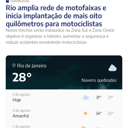
05/08/2026
Rio amplia rede de motofaixas e
inicia implantação de mais oito
quilômetros para motociclistas
Novos trechos serão instalados na Zona Sul e Zona Oeste;
objetivo é organizar o trânsito, aumentar a segurança e
reduzir acidentes envolvendo motociclistas
Rio de Janeiro
28°
Nuvens quebradas
5 de agosto
31°
21°
Hoje
6 de agosto
34°
22°
Amanhã
7 de agosto