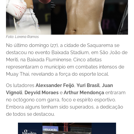
Foto: Lorena Ramos
No último domingo (27), a cidade de Saquarema se
destacou no evento Baixada Stadium, em São João de
Meriti, na Baixada Fluminense. Cinco atletas
representaram o município em combates intensos de
Muay Thai, revelando a força do esporte local.
Os lutadores
Alexsander Feijó
,
Yuri Brasil
,
Juan
Vignoli
,
Deyvid Moraes
e
Arthur Mendonça
entraram
no octógono com garra, foco e espírito esportivo.
Embora alguns tenham sido superados, a dedicação
de todos se destacou.