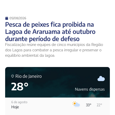
05/08/2026
Pesca de peixes fica proibida na
Lagoa de Araruama até outubro
durante período de defeso
Fiscalização reúne equipes de cinco municípios da Região
dos Lagos para combater a pesca irregular e preservar o
equilíbrio ambiental da lagoa.
Rio de Janeiro
28°
Nuvens dispersas
6 de agosto
33°
22°
Hoje