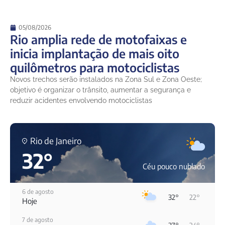
05/08/2026
Rio amplia rede de motofaixas e
inicia implantação de mais oito
quilômetros para motociclistas
Novos trechos serão instalados na Zona Sul e Zona Oeste;
objetivo é organizar o trânsito, aumentar a segurança e
reduzir acidentes envolvendo motociclistas
Rio de Janeiro
32°
Céu pouco nublado
6 de agosto
32°
22°
Hoje
7 de agosto