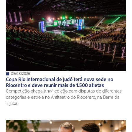
12 de agosto
22°
18°
Quarta-Feira
13 de agosto
23°
18°
Quinta-Feira
05/08/2026
Copa Rio Internacional de Judô terá nova sede no
Riocentro e deve reunir mais de 1.500 atletas
Competição chega à 19ª edição com disputas de diferentes
categorias e estreia no Anfiteatro do Riocentro, na Barra da
Tijuca