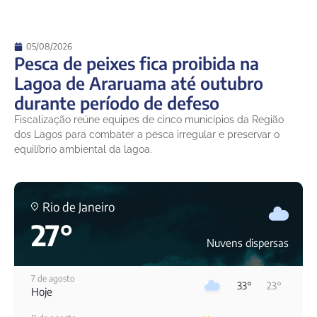
05/08/2026
Pesca de peixes fica proibida na
Lagoa de Araruama até outubro
durante período de defeso
Fiscalização reúne equipes de cinco municípios da Região
dos Lagos para combater a pesca irregular e preservar o
equilíbrio ambiental da lagoa.
Rio de Janeiro
27°
Nuvens dispersas
7 de agosto
33°
23°
Hoje