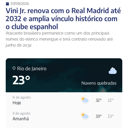
07/08/2026
Vini Jr. renova com o Real Madrid até
2032 e amplia vínculo histórico com
o clube espanhol
Atacante brasileiro permanece como um dos principais
nomes do elenco merengue e terá contrato renovado até
junho de 2032
Rio de Janeiro
23°
Nuvens quebradas
8 de agosto
32°
22°
Hoje
9 de agosto
33°
23°
Amanhã