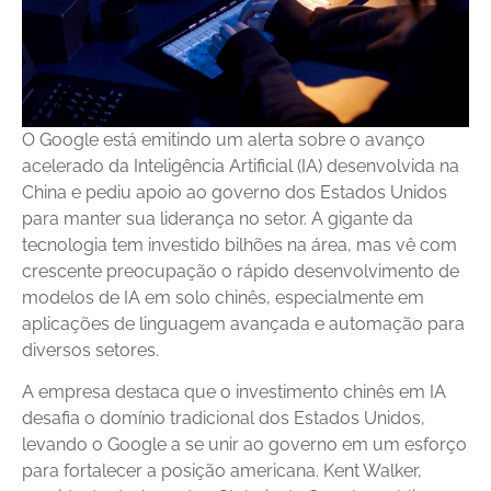
O Google está emitindo um alerta sobre o avanço
acelerado da Inteligência Artificial (IA) desenvolvida na
China e pediu apoio ao governo dos Estados Unidos
para manter sua liderança no setor. A gigante da
tecnologia tem investido bilhões na área, mas vê com
crescente preocupação o rápido desenvolvimento de
modelos de IA em solo chinês, especialmente em
aplicações de linguagem avançada e automação para
diversos setores.
A empresa destaca que o investimento chinês em IA
desafia o domínio tradicional dos Estados Unidos,
levando o Google a se unir ao governo em um esforço
para fortalecer a posição americana. Kent Walker,