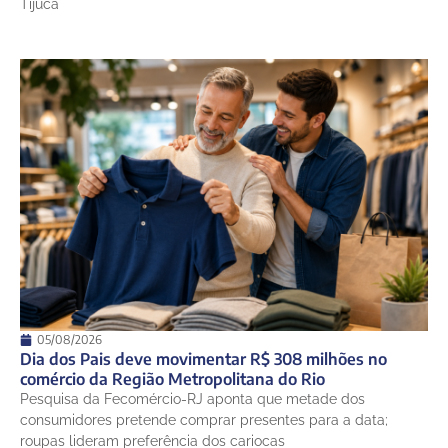
Tijuca
05/08/2026
Dia dos Pais deve movimentar R$ 308 milhões no
comércio da Região Metropolitana do Rio
Pesquisa da Fecomércio-RJ aponta que metade dos
consumidores pretende comprar presentes para a data;
roupas lideram preferência dos cariocas