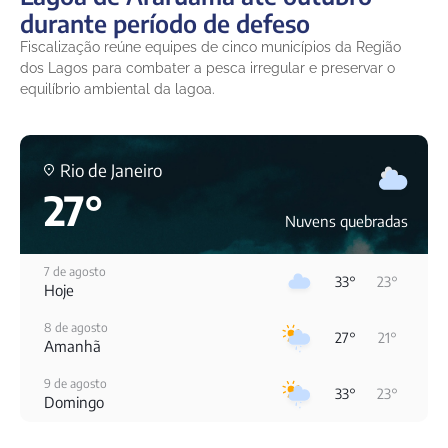
durante período de defeso
Fiscalização reúne equipes de cinco municípios da Região
dos Lagos para combater a pesca irregular e preservar o
equilíbrio ambiental da lagoa.
Rio de Janeiro
27°
Nuvens quebradas
7 de agosto
33°
23°
Hoje
8 de agosto
27°
21°
Amanhã
9 de agosto
33°
23°
Domingo
10 de agosto