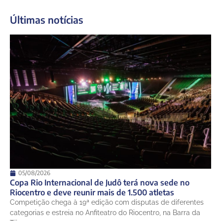
22°
20°
Segunda-Feira
Últimas notícias
11 de agosto
20°
19°
Terça-Feira
12 de agosto
22°
18°
Quarta-Feira
13 de agosto
23°
18°
Quinta-Feira
05/08/2026
Copa Rio Internacional de Judô terá nova sede no
Riocentro e deve reunir mais de 1.500 atletas
Competição chega à 19ª edição com disputas de diferentes
categorias e estreia no Anfiteatro do Riocentro, na Barra da