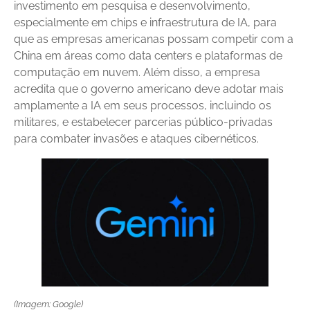
investimento em pesquisa e desenvolvimento,
especialmente em chips e infraestrutura de IA, para
que as empresas americanas possam competir com a
China em áreas como data centers e plataformas de
computação em nuvem. Além disso, a empresa
acredita que o governo americano deve adotar mais
amplamente a IA em seus processos, incluindo os
militares, e estabelecer parcerias público-privadas
para combater invasões e ataques cibernéticos.
(Imagem: Google)