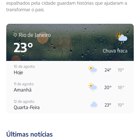
espalhados pela cidade guardam histórias que ajudaram a
transformar o país.
Rio de Janeiro
23°
Chuva fraca
10 de agosto
24°
19°
Hoje
11 de agosto
20°
18°
Amanhã
12 de agosto
23°
19°
Quarta-Feira
13 de agosto
31°
19°
Quinta-Feira
Últimas notícias
14 de agosto
25°
21°