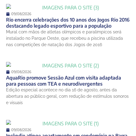
Sexta-Feira
15 de agosto
09/08/2026
27°
21°
Sábado
Rio encerra celebrações dos 10 anos dos Jogos Rio 2016
destacando legado esportivo para a população
16 de agosto
Mural com mãos de atletas olímpicos e paralímpicos será
31°
21°
Domingo
instalado no Parque Oeste, que recebeu a piscina utilizada
nas competições de natação dos Jogos de 2016
09/08/2026
AquaRio promove Sessão Azul com visita adaptada
para pessoas com TEA e neurodivergentes
Edição especial acontece no dia 16 de agosto, antes da
abertura ao público geral, com redução de estímulos sonoros
e visuais
09/08/2026
Incêndio atinge apartamento em condomínio na Barra